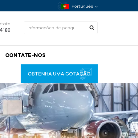
Português
ntato
34186
CONTATE-NOS
OBTENHA UMA COTAÇÃO