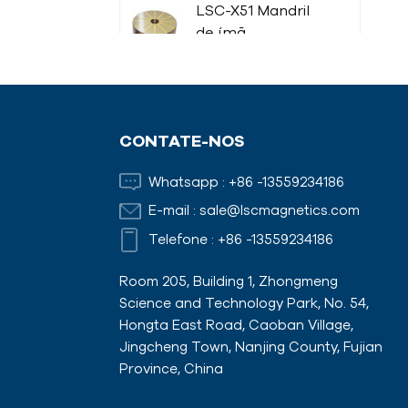
LSC-X51 Mandril
de ímã
permanente
circular irradiado
Armadilha
magnética para
CONTATE-NOS
líquidos com
isolamento
Whatsapp :
+86 -13559234186
térmico
E-mail :
sale@lscmagnetics.com
Barra magnética
Telefone :
+86 -13559234186
Room 205, Building 1, Zhongmeng
Science and Technology Park, No. 54,
Ímãs de cofragem
Hongta East Road, Caoban Village,
com adaptadores
Jingcheng Town, Nanjing County, Fujian
Province, China