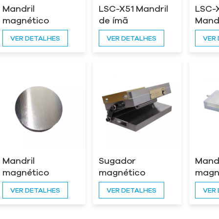
Mandril
LSC-X51 Mandril
LSC-
magnético
de ímã
Mandr
permanente de
permanente
magn
VER DETALHES
VER DETALHES
VER
inclinação dupla
circular irradiado
pote
LSC-X43
Mandril
Sugador
Mandr
magnético
magnético
magn
permanente
permanente de
perm
VER DETALHES
VER DETALHES
VER
redondo LSC-X51
inclinação única
retan
para moedor
LSC-X42
em a