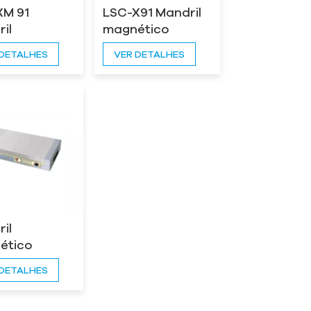
XM 91
LSC-X91 Mandril
il
magnético
ético
permanente
 DETALHES
VER DETALHES
nte
super forte
il
ético
anente
 DETALHES
gular todo
ço LSC-X41