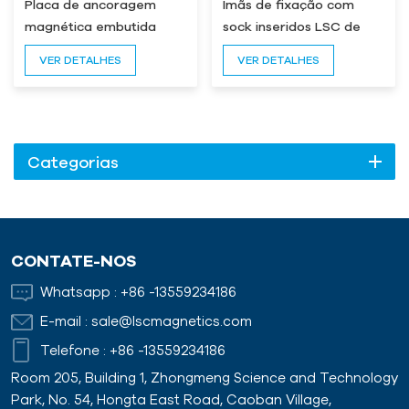
Placa de ancoragem
Ímãs de fixação com
magnética embutida
sock inseridos LSC de
boa qualidade Ímã de
VER DETALHES
VER DETALHES
inserção
Categorias
CONTATE-NOS
Whatsapp :
+86 -13559234186
E-mail :
sale@lscmagnetics.com
Telefone :
+86 -13559234186
Room 205, Building 1, Zhongmeng Science and Technology
Park, No. 54, Hongta East Road, Caoban Village,