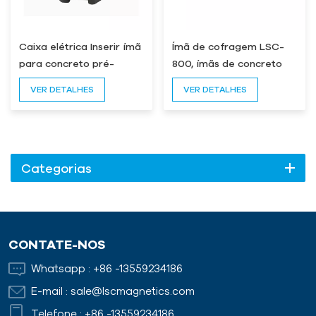
Caixa elétrica Inserir ímã
Ímã de cofragem LSC-
para concreto pré-
800, ímãs de concreto
moldado
pré-moldado para
VER DETALHES
VER DETALHES
sistema de cofragem de
painel de parede de
painel sanduíche
Categorias
CONTATE-NOS
Whatsapp :
+86 -13559234186
E-mail :
sale@lscmagnetics.com
Telefone :
+86 -13559234186